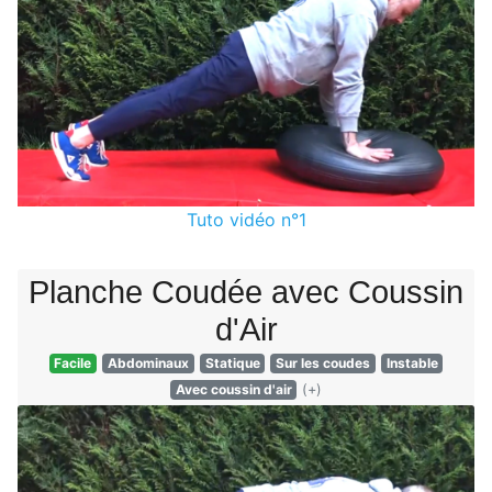
Tuto vidéo n°1
Planche Coudée avec Coussin
d'Air
Facile
Abdominaux
Statique
Sur les coudes
Instable
Avec coussin d'air
(+)