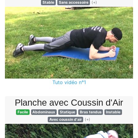
Stable
Sans accessoire
(+)
Tuto vidéo n°1
Planche avec Coussin d'Air
Facile
Abdominaux
Statique
Bras tendus
Instable
Avec coussin d'air
(+)