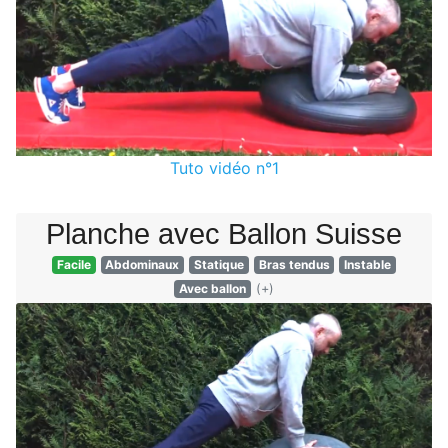
Tuto vidéo n°1
Planche avec Ballon Suisse
Facile
Abdominaux
Statique
Bras tendus
Instable
Avec ballon
(+)