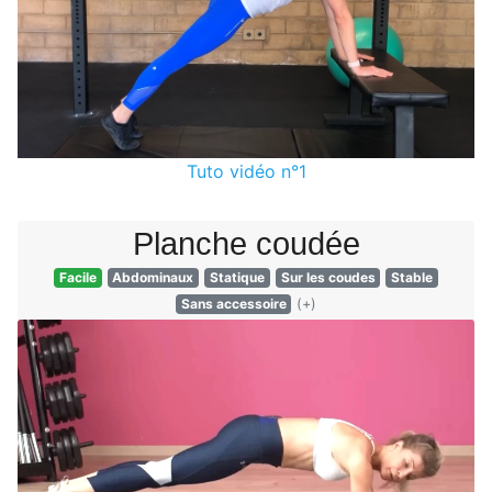
Tuto vidéo n°1
Planche coudée
Facile
Abdominaux
Statique
Sur les coudes
Stable
Sans accessoire
(+)