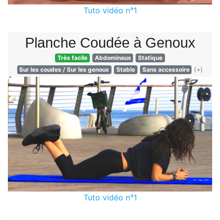
Tuto vidéo n°1
Planche Coudée à Genoux
Très facile
Abdominaux
Statique
Sur les coudes
/
Sur les genoux
Stable
Sans accessoire
(+)
Tuto vidéo n°1