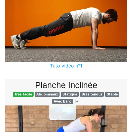
Tuto vidéo n°1
Planche Inclinée
Très facile
Abdominaux
Statique
Bras tendus
Stable
Avec banc
(+)