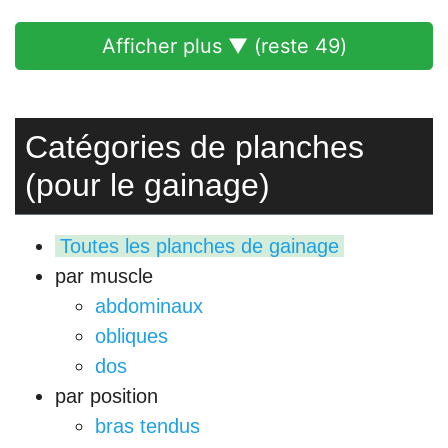
Afficher plus ▼ (reste
49
)
Catégories de planches
(pour le gainage)
Toutes les planches de gainage
par muscle
abdominaux
obliques
dos
par position
bras tendus