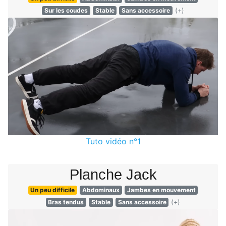
Sur les coudes
Stable
Sans accessoire
(+)
Tuto vidéo n°1
Planche Jack
Un peu difficile
Abdominaux
Jambes en mouvement
Bras tendus
Stable
Sans accessoire
(+)