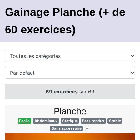
Gainage Planche (+ de
60 exercices)
69 exercices
sur 69
Planche
Facile
Abdominaux
Statique
Bras tendus
Stable
Sans accessoire
(+)