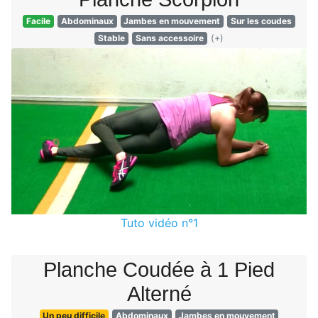
Facile
Abdominaux
Jambes en mouvement
Sur les coudes
Stable
Sans accessoire
(+)
Tuto vidéo n°1
Planche Coudée à 1 Pied
Alterné
Un peu difficile
Abdominaux
Jambes en mouvement