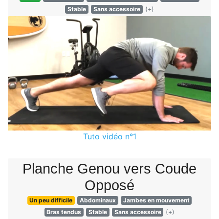
Stable
Sans accessoire
(+)
Tuto vidéo n°1
Planche Genou vers Coude
Opposé
Un peu difficile
Abdominaux
Jambes en mouvement
Bras tendus
Stable
Sans accessoire
(+)