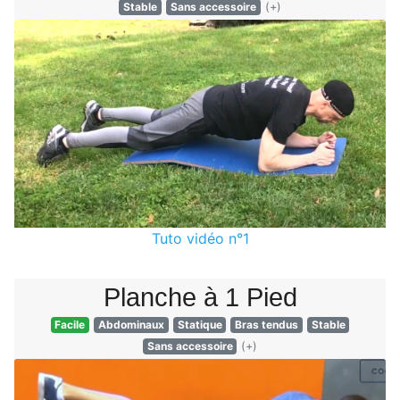
Stable
Sans accessoire
(+)
Tuto vidéo n°1
Planche à 1 Pied
Facile
Abdominaux
Statique
Bras tendus
Stable
Sans accessoire
(+)