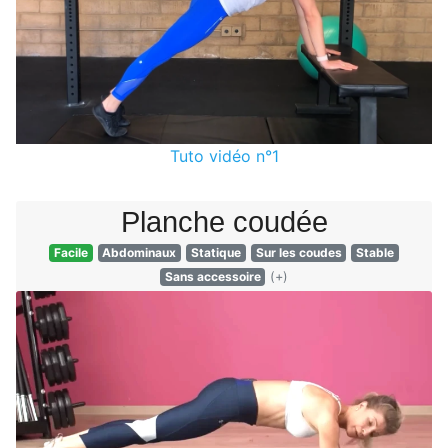
Tuto vidéo n°1
Planche coudée
Facile
Abdominaux
Statique
Sur les coudes
Stable
Sans accessoire
(+)