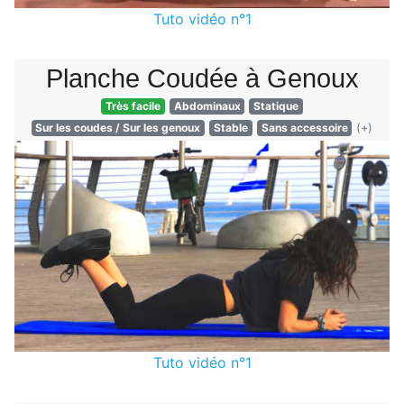
Tuto vidéo n°1
Planche Coudée à Genoux
Très facile
Abdominaux
Statique
Sur les coudes
/
Sur les genoux
Stable
Sans accessoire
(+)
Tuto vidéo n°1