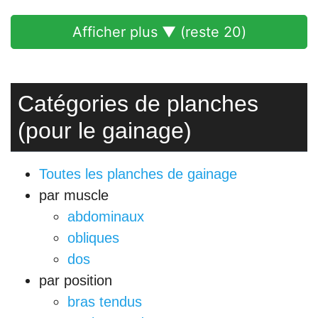
Afficher plus ▼ (reste
20
)
Catégories de planches
(pour le gainage)
Toutes les planches de gainage
par muscle
abdominaux
obliques
dos
par position
bras tendus