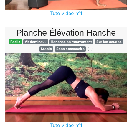
Tuto vidéo n°1
Planche Élévation Hanche
Facile
Abdominaux
Hanches en mouvement
Sur les coudes
Stable
Sans accessoire
(+)
Tuto vidéo n°1