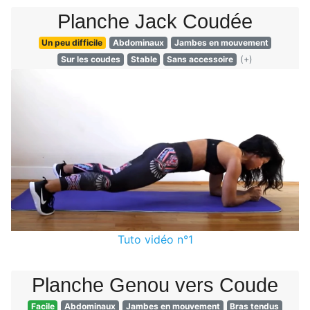
Planche Jack Coudée
Un peu difficile
Abdominaux
Jambes en mouvement
Sur les coudes
Stable
Sans accessoire
(+)
Tuto vidéo n°1
Planche Genou vers Coude
Facile
Abdominaux
Jambes en mouvement
Bras tendus