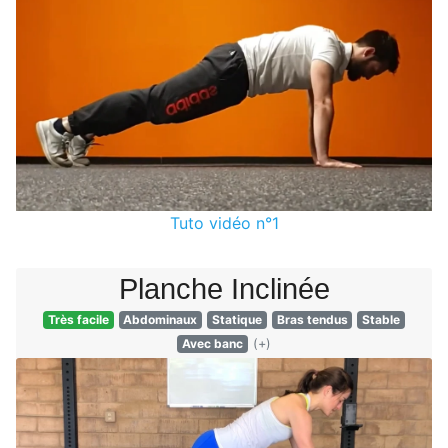
Tuto vidéo n°1
Planche Inclinée
Très facile
Abdominaux
Statique
Bras tendus
Stable
Avec banc
(+)