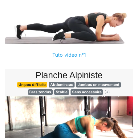
Tuto vidéo n°1
Planche Alpiniste
Un peu difficile
Abdominaux
Jambes en mouvement
Bras tendus
Stable
Sans accessoire
(+)