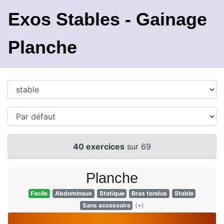
Exos Stables - Gainage
Planche
40 exercices
sur 69
Planche
Facile
Abdominaux
Statique
Bras tendus
Stable
Sans accessoire
(+)